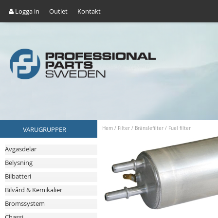
Logga in
Outlet
Kontakt
VARUGRUPPER
Hem
/
Filter
/
Bränslefilter
/
Fuel filter
Avgasdelar
Belysning
Bilbatteri
Bilvård & Kemikalier
Bromssystem
Chassi