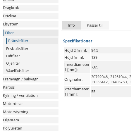
Dragkrok
Drivlina
Elsystem
Info
Passar till
Filter
Bränslefilter
Specifikationer
Friskluftsfilter
Höjd 2 [mm]:
94,5
Luftfilter
Höjd [mm]:
139
Oljefilter
Innerdiameter
7,89
1 [mm]:
Växellådsfilter
30792046
,
31261044
,
Framvagn / bakvagn
Originalnr:
31355412
,
31405750
,
Kaross
Ytterdiameter
55
1 [mm]:
Kylning / ventilation
Motordelar
Motorstyrning
Olja/Kem
Polyuretan