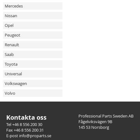
Mercedes
Nissan
Opel
Peugeot
Renault
Saab
Toyota
Universal
Volkswagen
Volvo
Kontakta oss
Professional Parts Sweden AB
Fågelviksvägen 9B
Tel +46 8 556 200 30
145 53 Norsborg
Fax +46 8 556 200 31
E-post info@proparts.se